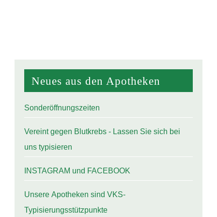
Neu­es aus den Apotheken
Son­der­öff­nungs­zei­ten
Ver­eint gegen Blut­krebs - Las­sen Sie sich bei
uns typisieren
INSTA­GRAM und FACEBOOK
Unse­re Apo­the­ken sind VKS-
Typisierungsstützpunkte