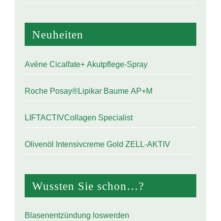
Neu­hei­ten
Avè­ne Cical­fa­te+ Akutpflege-Spray
Roche Posay®Lipikar Bau­me AP+M
LIFT­AC­TIV­Col­la­gen Specialist
Oli­ven­öl Inten­siv­creme Gold ZELL-AKTIV
Wuss­ten Sie schon…?
Bla­sen­ent­zün­dung loswerden