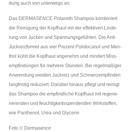
dung auch von unter­wegs an.
Das
DER­MA­SENCE Pol­a­n­eth Sham­poo
kom­bi­niert
die Rei­ni­gung der Kopf­haut mit der effek­ti­ven Lin­de­
rung von Jucken und Span­nungs­ge­füh­len. Die Anti-
Juck­reiz­for­mel aus vier Pro­zent Poli­do­ca­nol und Men­
thol kühlt die Kopf­haut ange­nehm und min­dert Miss­
emp­fin­dun­gen für meh­re­re Stun­den. Bei regel­mä­ßi­ger
Anwen­dung wer­den Juck­reiz und Schmerz­emp­fin­den
lang­fris­tig redu­ziert. Dar­über hin­aus pflegt und rei­nigt
das Sham­poo die emp­find­li­che Kopf­haut mit rege­ne­
rie­ren­den und feuch­tig­keits­spen­den­den Wirk­stof­fen,
wie Pan­the­nol, Urea und Glycerin
Foto © Dermasence