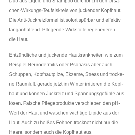
Duo aus Liquid und Sham­poo durch­bricht den Ursa­
chen-Wir­kungs-Teu­fels­kreis von jucken­der Kopf­haut.
Die Anti-Juck­reiz­for­mel ist sofort spür­bar und effek­tiv
lang­an­hal­tend. Pfle­gen­de Wirk­stof­fe rege­ne­rie­ren
die Haut.
Ent­zünd­li­che und jucken­de Haut­krank­hei­ten wie zum
Bei­spiel Neu­ro­der­mi­tis oder Pso­ria­sis aber auch
Schup­pen, Kopf­haut­pil­ze, Ekze­me, Stress und tro­cke­
ne Raum­luft, gera­de jetzt im Win­ter irri­tie­ren die Kopf­
haut und kön­nen Juck­reiz und Span­nungs­ge­füh­le aus­
lö­sen. Fal­sche Pfle­ge­pro­duk­te ver­schie­ben den pH-
Wert der Haut und waschen wich­ti­ge Lipi­de aus der
Haut. Auch zu hei­ßes Föh­nen trock­net nicht nur die
Haa­re, son­dern auch die Kopf­haut aus.