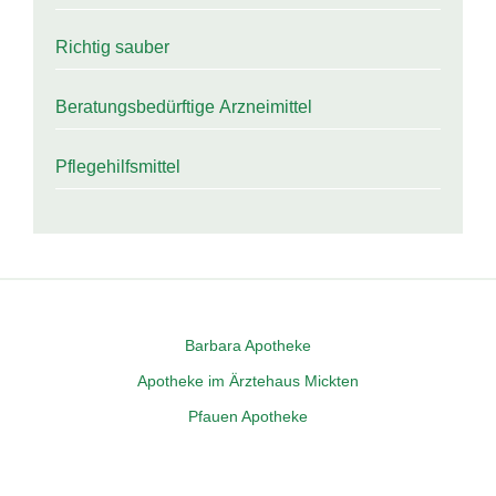
Rich­tig sauber
Bera­tungs­be­dürf­ti­ge Arzneimittel
Pfle­ge­hilfs­mit­tel
Bar­ba­ra Apotheke
Apo­the­ke im Ärz­te­haus Mickten
Pfau­en Apotheke