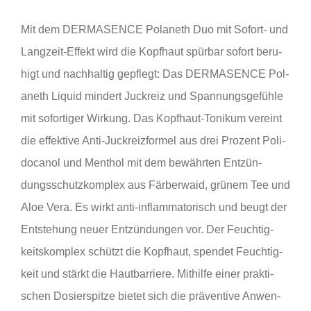
Mit dem
DER­MA­SENCE Pol­a­n­eth Duo
mit Sofort- und
Lang­zeit-Effekt wird die Kopf­haut spür­bar sofort beru­
higt und nach­hal­tig gepflegt: Das
DER­MA­SENCE Pol­
a­n­eth Liquid
min­dert Juck­reiz und Span­nungs­ge­füh­le
mit sofor­ti­ger Wir­kung. Das Kopf­haut-Toni­kum ver­eint
die effek­ti­ve Anti-Juck­reiz­for­mel aus drei Pro­zent Poli­
do­ca­nol und Men­thol mit dem bewähr­ten Ent­zün­
dungs­schutz­kom­plex aus Fär­ber­waid, grü­nem Tee und
Aloe Vera. Es wirkt anti-inflamm­a­to­risch und beugt der
Ent­ste­hung neu­er Ent­zün­dun­gen vor. Der Feuch­tig­
keits­kom­plex schützt die Kopf­haut, spen­det Feuch­tig­
keit und stärkt die Haut­bar­rie­re. Mit­hil­fe einer prak­ti­
schen Dosier­spit­ze bie­tet sich die prä­ven­ti­ve Anwen­