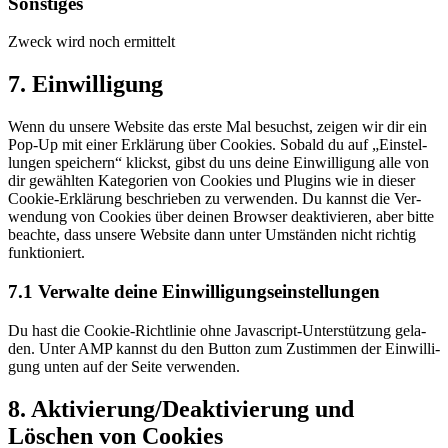
Sons­ti­ges
ser­
vice
Zweck wird noch ermittelt
instagram
Con­
7. Ein­wil­li­gung
sent
to
Wenn du unse­re Web­site das ers­te Mal besuchst, zei­gen wir dir ein
ser­
Pop-Up mit einer Erklä­rung über Coo­kies. Sobald du auf „Ein­stel­
vice
lun­gen spei­chern“ klickst, gibst du uns dei­ne Ein­wil­li­gung alle von
sonstiges
dir gewähl­ten Kate­go­rien von Coo­kies und Plug­ins wie in die­ser
Coo­kie-Erklä­rung beschrie­ben zu ver­wen­den. Du kannst die Ver­
wen­dung von Coo­kies über dei­nen Brow­ser deak­ti­vie­ren, aber bit­te
beach­te, dass unse­re Web­site dann unter Umstän­den nicht rich­tig
funktioniert.
7.1 Ver­wal­te dei­ne Einwilligungseinstellungen
Du hast die Coo­kie-Richt­li­nie ohne Java­script-Unter­stüt­zung gela­
den. Unter AMP kannst du den But­ton zum Zustim­men der Ein­wil­li­
gung unten auf der Sei­te verwenden.
8. Aktivierung/Deaktivierung und
Löschen von Cookies