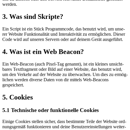
werden.
3. Was sind Skripte?
Ein Script ist ein Stück Pro­gramm­code, das benutzt wird, um unse­
rer Web­site Funk­tio­na­li­tät und Inter­ak­ti­vi­tät zu ermög­li­chen. Die­ser
Code wird auf unse­ren Ser­vern oder auf dei­nem Gerät ausgeführt.
4. Was ist ein Web Beacon?
Ein Web-Bea­con (auch Pixel-Tag genannt), ist ein klei­nes unsicht­
ba­res Text­frag­ment oder Bild auf einer Web­site, das benutzt wird,
um den Ver­kehr auf der Web­site zu über­wa­chen. Um dies zu ermög­
li­chen wer­den diver­se Daten von dir mit­tels Web-Bea­cons
gespeichert.
5. Coo­kies
5.1 Tech­ni­sche oder funk­tio­nel­le Cookies
Eini­ge Coo­kies stel­len sicher, dass bestimm­te Tei­le der Web­site ord­
nungs­ge­mäß funk­tio­nie­ren und dei­ne Benut­zer­ein­stel­lun­gen wei­ter­