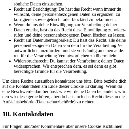
sön­li­che Daten einzusehen.
Recht auf Berich­ti­gung: Du hast das Recht wann immer du
wünscht, dei­ne per­so­nen­be­zo­ge­nen Daten zu ergän­zen, zu
kor­ri­gie­ren sowie gelöscht oder blo­ckiert zu bekommen.
Wenn du uns dei­ne Ein­wil­li­gung zur Ver­ar­bei­tung dei­ner
Daten erteilst, hast du das Recht die­se Ein­wil­li­gung zu wider­
ru­fen und dei­ne per­so­nen­be­zo­ge­nen Daten löschen zu lassen.
Recht auf Daten­über­trag­bar­keit: Du hast das Recht, alle dei­ne
per­so­nen­be­zo­ge­nen Daten von dem für die Ver­ar­bei­tung Ver­
ant­wort­li­chen anzu­for­dern und sie voll­stän­dig an einen ande­
ren für die Ver­ar­bei­tung Ver­ant­wort­li­chen zu übermitteln.
Wider­spruchs­recht: Du kannst der Ver­ar­bei­tung dei­ner Daten
wider­spre­chen. Wir ent­spre­chen dem, es sei denn es gibt
berech­tig­te Grün­de für die Verarbeitung.
Um die­se Rech­te aus­zu­üben kon­tak­tie­re uns bit­te. Bit­te bezie­he dich
auf die Kon­takt­da­ten am Ende die­ser Coo­kie-Erklä­rung. Wenn du
eine Beschwer­de dar­über hast, wie wir dei­ne Daten behan­deln, wür­
den wir die­se ger­ne hören, aber du hast auch das Recht die­se an die
Auf­sichts­be­hör­de (Daten­schutz­be­hör­de) zu richten.
10. Kon­takt­da­ten
Für Fra­gen und/oder Kom­men­ta­re über unse­re Coo­kie-Richt­li­ni­en