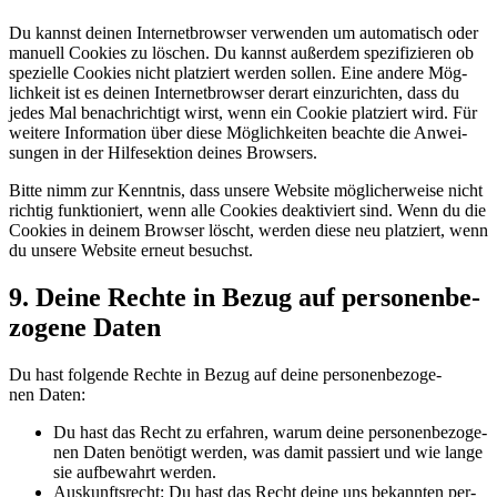
Du kannst dei­nen Inter­net­brow­ser ver­wen­den um auto­ma­tisch oder
manu­ell Coo­kies zu löschen. Du kannst außer­dem spe­zi­fi­zie­ren ob
spe­zi­el­le Coo­kies nicht plat­ziert wer­den sol­len. Eine ande­re Mög­
lich­keit ist es dei­nen Inter­net­brow­ser der­art ein­zu­rich­ten, dass du
jedes Mal benach­rich­tigt wirst, wenn ein Coo­kie plat­ziert wird. Für
wei­te­re Infor­ma­ti­on über die­se Mög­lich­kei­ten beach­te die Anwei­
sun­gen in der Hilf­e­sek­ti­on dei­nes Browsers.
Bit­te nimm zur Kennt­nis, dass unse­re Web­site mög­li­cher­wei­se nicht
rich­tig funk­tio­niert, wenn alle Coo­kies deak­ti­viert sind. Wenn du die
Coo­kies in dei­nem Brow­ser löscht, wer­den die­se neu plat­ziert, wenn
du unse­re Web­site erneut besuchst.
9. Dei­ne Rech­te in Bezug auf per­so­nen­be­
zo­ge­ne Daten
Du hast fol­gen­de Rech­te in Bezug auf dei­ne per­so­nen­be­zo­ge­
nen Daten:
Du hast das Recht zu erfah­ren, war­um dei­ne per­so­nen­be­zo­ge­
nen Daten benö­tigt wer­den, was damit pas­siert und wie lan­ge
sie auf­be­wahrt werden.
Aus­kunfts­recht: Du hast das Recht dei­ne uns bekann­ten per­