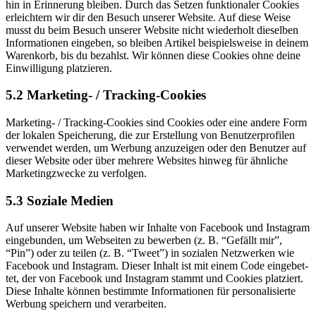
hin in Erin­ne­rung blei­ben. Durch das Set­zen funk­tio­na­ler Coo­kies
erleich­tern wir dir den Besuch unse­rer Web­site. Auf die­se Wei­se
musst du beim Besuch unse­rer Web­site nicht wie­der­holt die­sel­ben
Infor­ma­tio­nen ein­ge­ben, so blei­ben Arti­kel bei­spiels­wei­se in dei­nem
Waren­korb, bis du bezahlst. Wir kön­nen die­se Coo­kies ohne dei­ne
Ein­wil­li­gung platzieren.
5.2 Mar­ke­ting- / Tracking-Cookies
Mar­ke­ting- / Track­ing-Coo­kies sind Coo­kies oder eine ande­re Form
der loka­len Spei­che­rung, die zur Erstel­lung von Benut­zer­pro­fi­len
ver­wen­det wer­den, um Wer­bung anzu­zei­gen oder den Benut­zer auf
die­ser Web­site oder über meh­re­re Web­sites hin­weg für ähn­li­che
Mar­ke­ting­zwe­cke zu verfolgen.
5.3 Sozia­le Medien
Auf unse­rer Web­site haben wir Inhal­te von Face­book und Insta­gram
ein­ge­bun­den, um Web­sei­ten zu bewer­ben (z. B. “Gefällt mir”,
“Pin”) oder zu tei­len (z. B. “Tweet”) in sozia­len Netz­wer­ken wie
Face­book und Insta­gram. Die­ser Inhalt ist mit einem Code ein­ge­bet­
tet, der von Face­book und Insta­gram stammt und Coo­kies plat­ziert.
Die­se Inhal­te kön­nen bestimm­te Infor­ma­tio­nen für per­so­na­li­sier­te
Wer­bung spei­chern und verarbeiten.