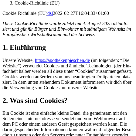
Coo­kie-Richt­li­nie (EU)
Coo­kie-Richt­li­nie (EU)
dsl
2022-02-27T16:04:33+01:00
Die­se Coo­kie-Richt­li­nie wur­de zuletzt am 4. August 2025 aktua­li­
siert und gilt für Bür­ger und Ein­woh­ner mit stän­di­gem Wohn­sitz im
Euro­päi­schen Wirt­schafts­raum und der Schweiz.
1. Ein­füh­rung
Unse­re Web­site,
https://apothekenpieschen.de
(im fol­gen­den: “Die
Web­site”) ver­wen­det Coo­kies und ähn­li­che Tech­no­lo­gien (der Ein­
fach­heit hal­ber wer­den all die­se unter “Coo­kies” zusam­men­ge­fasst).
Coo­kies wer­den außer­dem von uns beauf­trag­ten Dritt­par­tei­en plat­
ziert. In dem unten ste­hen­dem Doku­ment infor­mie­ren wir dich über
die Ver­wen­dung von Coo­kies auf unse­rer Website.
2. Was sind Cookies?
Ein Coo­kie ist eine ein­fa­che klei­ne Datei, die gemein­sam mit den
Sei­ten einer Inter­net­adres­se ver­sen­det und vom Web­brow­ser auf
dem PC oder einem ande­ren Gerät gespei­chert wer­den kann. Die
dar­in gespei­cher­ten Infor­ma­tio­nen kön­nen wäh­rend fol­gen­der Besu­
che zu unse­ren oder den Ser­vern rele­van­ter Dritt­an­bie­ter gesen­det