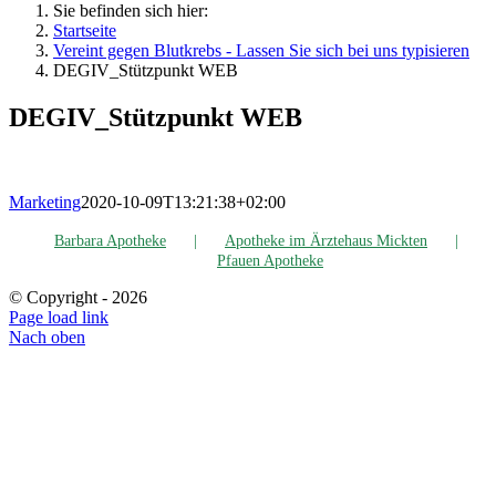
Sie befinden sich hier:
Startseite
Ver­eint gegen Blut­krebs - Las­sen Sie sich bei uns typisieren
DEGIV_Stützpunkt WEB
DEGIV_Stützpunkt WEB
Marketing
2020-10-09T13:21:38+02:00
Bar­ba­ra Apotheke
Apo­the­ke im Ärz­te­haus Mickten
Pfau­en Apotheke
© Copyright -
2026
Page load link
Nach oben