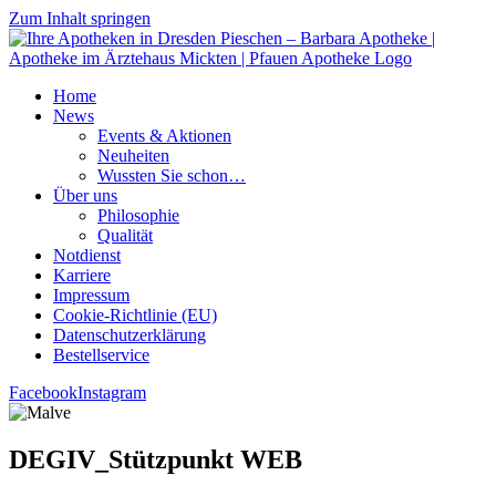
Zum Inhalt springen
Home
News
Events & Aktionen
Neu­hei­ten
Wuss­ten Sie schon…
Über uns
Phi­lo­so­phie
Qua­li­tät
Not­dienst
Kar­rie­re
Impres­sum
Coo­kie-Rich­t­­li­­nie (EU)
Datenschutz­erklärung
Bestell­ser­vice
Facebook
Instagram
DEGIV_Stützpunkt WEB