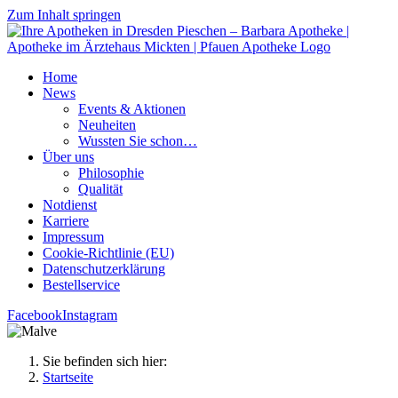
Zum Inhalt springen
Home
News
Events & Aktionen
Neu­hei­ten
Wuss­ten Sie schon…
Über uns
Phi­lo­so­phie
Qua­li­tät
Not­dienst
Kar­rie­re
Impres­sum
Coo­kie-Rich­t­­li­­nie (EU)
Datenschutz­erklärung
Bestell­ser­vice
Facebook
Instagram
Sie befinden sich hier:
Startseite