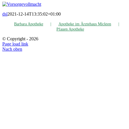
dsl
2021-12-14T13:35:02+01:00
Bar­ba­ra Apotheke
Apo­the­ke im Ärz­te­haus Mickten
Pfau­en Apotheke
© Copyright -
2026
Page load link
Nach oben