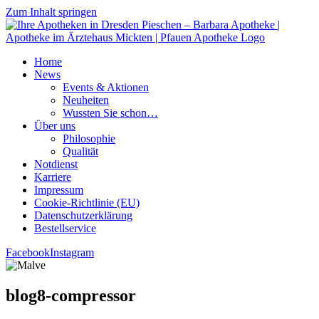
Zum Inhalt springen
Home
News
Events & Aktionen
Neu­hei­ten
Wuss­ten Sie schon…
Über uns
Phi­lo­so­phie
Qua­li­tät
Not­dienst
Kar­rie­re
Impres­sum
Coo­kie-Rich­t­­li­­nie (EU)
Datenschutz­erklärung
Bestell­ser­vice
Facebook
Instagram
blog8-com­pres­sor