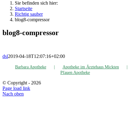
Sie befinden sich hier:
Startseite
Rich­tig sauber
blog8-com­pres­sor
blog8-com­pres­sor
dsl
2019-04-18T12:07:16+02:00
Bar­ba­ra Apotheke
Apo­the­ke im Ärz­te­haus Mickten
Pfau­en Apotheke
© Copyright -
2026
Page load link
Nach oben