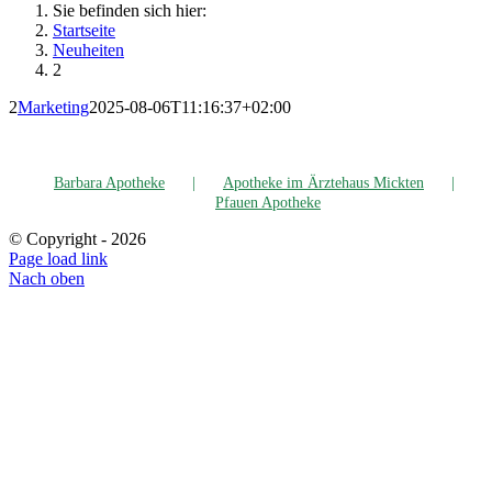
Sie befinden sich hier:
Startseite
Neu­hei­ten
2
2
Marketing
2025-08-06T11:16:37+02:00
Bar­ba­ra Apotheke
Apo­the­ke im Ärz­te­haus Mickten
Pfau­en Apotheke
© Copyright -
2026
Page load link
Nach oben