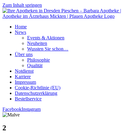
Zum Inhalt springen
Home
News
Events & Aktionen
Neu­hei­ten
Wuss­ten Sie schon…
Über uns
Phi­lo­so­phie
Qua­li­tät
Not­dienst
Kar­rie­re
Impres­sum
Coo­kie-Rich­t­­li­­nie (EU)
Datenschutz­erklärung
Bestell­ser­vice
Facebook
Instagram
2