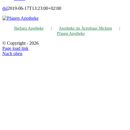
dsl
2019-06-17T13:23:00+02:00
Bar­ba­ra Apotheke
Apo­the­ke im Ärz­te­haus Mickten
Pfau­en Apotheke
© Copyright -
2026
Page load link
Nach oben