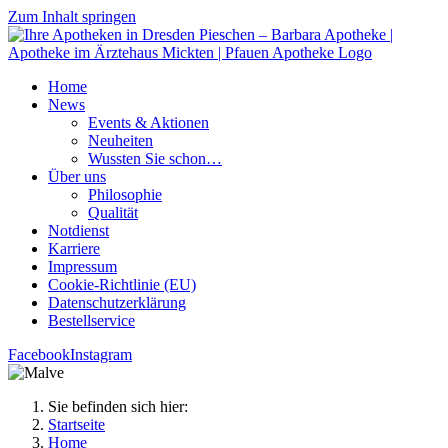
Zum Inhalt springen
Home
News
Events & Aktionen
Neu­hei­ten
Wuss­ten Sie schon…
Über uns
Phi­lo­so­phie
Qua­li­tät
Not­dienst
Kar­rie­re
Impres­sum
Coo­kie-Rich­t­­li­­nie (EU)
Datenschutz­erklärung
Bestell­ser­vice
Facebook
Instagram
Sie befinden sich hier:
Startseite
Home