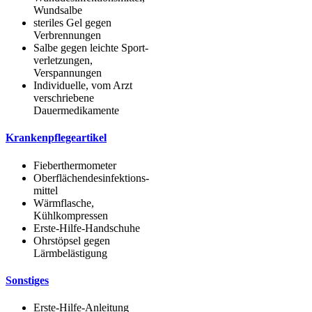
Wundsalbe
ste­ri­les Gel gegen
Verbrennungen
Sal­be gegen leich­te Sport­
ver­let­zun­gen,
Verspannungen
Indi­vi­du­el­le, vom Arzt
ver­schrie­be­ne
Dauermedikamente
Kran­ken­pfle­ge­ar­ti­kel
Fie­ber­ther­mo­me­ter
Ober­flä­chen­des­in­fek­ti­ons­
mit­tel
Wärm­fla­sche,
Kühlkompressen
Ers­te-Hil­fe-Hand­schu­he
Ohr­stöp­sel gegen
Lärmbelästigung
Sons­ti­ges
Ers­te-Hil­fe-Anlei­tung