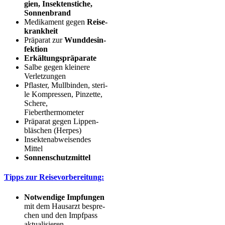
gien, Insek­ten­sti­che,
Sonnenbrand
Medi­ka­ment gegen
Rei­se­
krank­heit
Prä­pa­rat zur
Wund­des­in­
fek­ti­on
Erkäl­tungs­prä­pa­ra­te
Sal­be gegen klei­ne­re
Verletzungen
Pflas­ter, Mull­bin­den, ste­ri­
le Kom­pres­sen, Pin­zet­te,
Sche­re,
Fieberthermometer
Prä­pa­rat gegen Lip­pen­
bläs­chen (Her­pes)
Insek­ten­ab­wei­sen­des
Mittel
Son­nen­schutz­mit­tel
Tipps zur Reisevorbereitung:
Not­wen­di­ge Imp­fun­gen
mit dem Haus­arzt bespre­
chen und den Impf­pass
aktualisieren