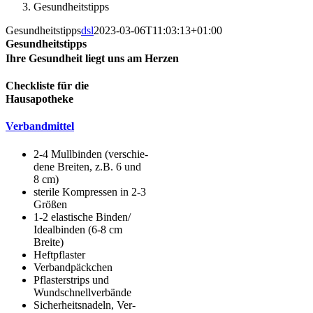
Gesund­heits­tipps
Gesund­heits­tipps
dsl
2023-03-06T11:03:13+01:00
Gesund­heits­tipps
Ihre Gesund­heit liegt uns am Herzen
Check­lis­te für die
Hausapotheke
Ver­band­mit­tel
2-4 Mull­bin­den (ver­schie­
de­ne Brei­ten, z.B. 6 und
8 cm)
ste­ri­le Kom­pres­sen in 2-3
Größen
1-2 elas­ti­sche Binden/
Ide­al­bin­den (6-8 cm
Breite)
Heft­pflas­ter
Ver­band­päck­chen
Pflas­ter­strips und
Wundschnellverbände
Sicher­heits­na­deln, Ver­