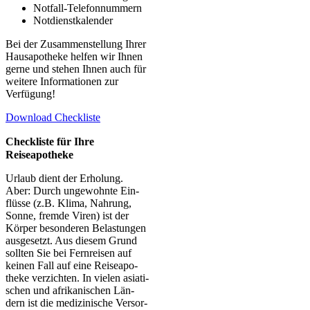
Not­fall-Tele­fon­num­mern
Not­dienst­ka­len­der
Bei der Zusam­men­stel­lung Ihrer
Haus­apo­the­ke hel­fen wir Ihnen
ger­ne und ste­hen Ihnen auch für
wei­te­re Infor­ma­tio­nen zur
Verfügung!
Down­load Checkliste
Check­lis­te für Ihre
Reiseapotheke
Urlaub dient der Erho­lung.
Aber: Durch unge­wohn­te Ein­
flüs­se (z.B. Kli­ma, Nah­rung,
Son­ne, frem­de Viren) ist der
Kör­per beson­de­ren Belas­tun­gen
aus­ge­setzt. Aus die­sem Grund
soll­ten Sie bei Fern­rei­sen auf
kei­nen Fall auf eine Rei­se­apo­
the­ke ver­zich­ten. In vie­len asia­ti­
schen und afri­ka­ni­schen Län­
dern ist die medi­zi­ni­sche Ver­sor­