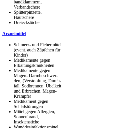
band­klam­mern,
Verbandschere
Split­ter­pin­zet­te,
Hautschere
Drei­ecks­tü­cher
Arz­nei­mit­tel
Schmerz- und Fie­ber­mit­tel
(event. auch Zäpf­chen für
Kinder)
Medi­ka­men­te gegen
Erkältungskrankheiten
Medi­ka­men­te gegen
Magen- Darm­be­schwer­
den, (Ver­stop­fung, Durch­
fall, Sod­bren­nen, Übel­keit
und Erbre­chen, Magen-
Krämpfe)
Medi­ka­ment gegen
Schlafstörungen
Mit­tel gegen All­er­gien,
Son­nen­brand,
Insektenstiche
Wund­des­in­fek­ti­ons­mit­tel,