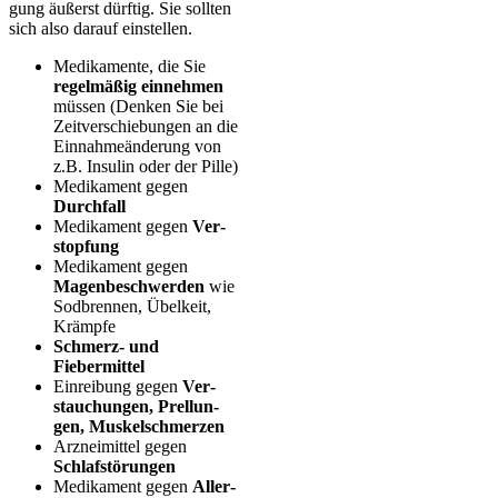
gung äußerst dürf­tig. Sie soll­ten
sich also dar­auf einstellen.
Medi­ka­men­te, die Sie
regel­mä­ßig ein­neh­men
müs­sen (Den­ken Sie bei
Zeit­ver­schie­bun­gen an die
Ein­nah­me­än­de­rung von
z.B. Insu­lin oder der Pille)
Medi­ka­ment gegen
Durch­fall
Medi­ka­ment gegen
Ver­
stop­fung
Medi­ka­ment gegen
Magen­be­schwer­den
wie
Sod­bren­nen, Übel­keit,
Krämpfe
Schmerz- und
Fiebermittel
Ein­rei­bung gegen
Ver­
stau­chun­gen, Prel­lun­
gen, Muskelschmerzen
Arz­nei­mit­tel gegen
Schlaf­stö­run­gen
Medi­ka­ment gegen
All­er­