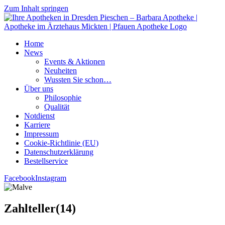
Zum Inhalt springen
Home
News
Events & Aktionen
Neu­hei­ten
Wuss­ten Sie schon…
Über uns
Phi­lo­so­phie
Qua­li­tät
Not­dienst
Kar­rie­re
Impres­sum
Coo­kie-Rich­t­­li­­nie (EU)
Datenschutz­erklärung
Bestell­ser­vice
Facebook
Instagram
Zahlteller(14)