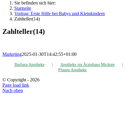
Sie befinden sich hier:
Startseite
Vor­trag: Ers­te Hil­fe bei Babys und Kleinkindern
Zahlteller(14)
Zahlteller(14)
Marketing
2025-01-30T14:42:55+01:00
Bar­ba­ra Apotheke
Apo­the­ke im Ärz­te­haus Mickten
Pfau­en Apotheke
© Copyright -
2026
Page load link
Nach oben