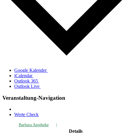
Goog­le Kalender
iCalendar
Out­look 365
Out­look Live
Ver­an­stal­tung-Navi­ga­ti­on
Wer­te Check
Bar­ba­ra Apotheke
Details