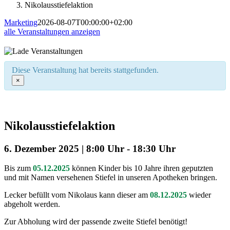
Niko­laus­stie­fel­ak­ti­on
Marketing
2026-08-07T00:00:00+02:00
alle Ver­an­stal­tun­gen anzeigen
Die­se Ver­an­stal­tung hat bereits stattgefunden.
×
Niko­laus­stie­fel­ak­ti­on
6. Dezem­ber 2025 | 8:00 Uhr
-
18:30 Uhr
Bis zum
05.12.2025
kön­nen Kin­der bis 10 Jah­re ihren geputz­ten
und mit Namen ver­se­he­nen Stie­fel in unse­ren Apo­the­ken bringen.
Lecker befüllt vom Niko­laus kann die­ser am
08.12.2025
wie­der
abge­holt werden.
Zur Abho­lung wird der pas­sen­de zwei­te Stie­fel benötigt!