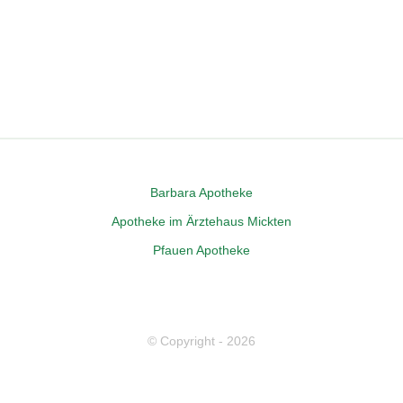
Bar­ba­ra Apotheke
Apo­the­ke im Ärz­te­haus Mickten
Pfau­en Apotheke
© Copyright -
2026