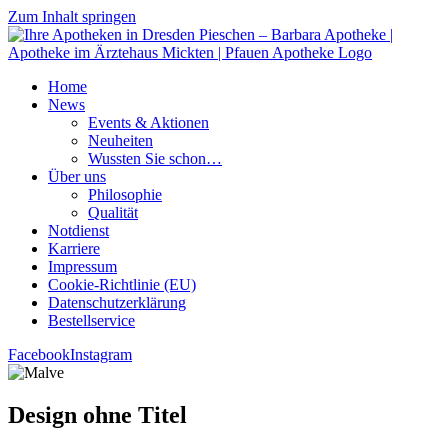
Zum Inhalt springen
Home
News
Events & Aktionen
Neu­hei­ten
Wuss­ten Sie schon…
Über uns
Phi­lo­so­phie
Qua­li­tät
Not­dienst
Kar­rie­re
Impres­sum
Coo­kie-Rich­t­­li­­nie (EU)
Datenschutz­erklärung
Bestell­ser­vice
Facebook
Instagram
Design ohne Titel