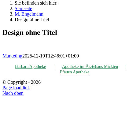
Sie befinden sich hier:
Startseite
M. Engel­mann
Design ohne Titel
Design ohne Titel
Marketing
2025-12-10T12:46:01+01:00
Bar­ba­ra Apotheke
Apo­the­ke im Ärz­te­haus Mickten
Pfau­en Apotheke
© Copyright -
2026
Page load link
Nach oben