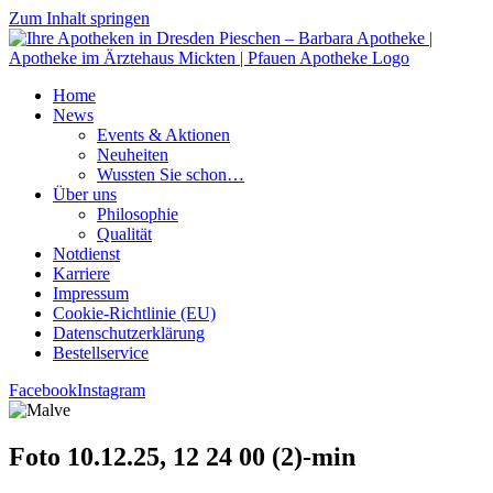
Zum Inhalt springen
Home
News
Events & Aktionen
Neu­hei­ten
Wuss­ten Sie schon…
Über uns
Phi­lo­so­phie
Qua­li­tät
Not­dienst
Kar­rie­re
Impres­sum
Coo­kie-Rich­t­­li­­nie (EU)
Datenschutz­erklärung
Bestell­ser­vice
Facebook
Instagram
Foto 10.12.25, 12 24 00 (2)-min