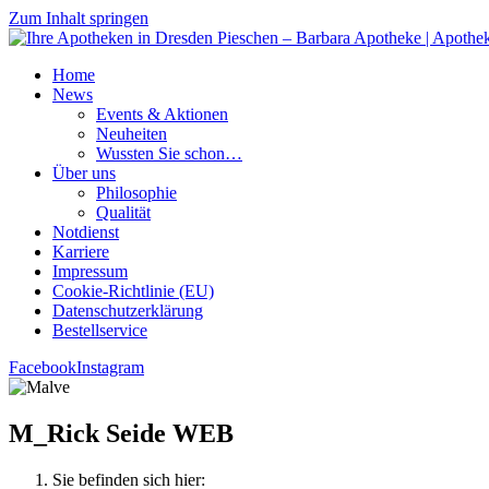
Zum Inhalt springen
Home
News
Events & Aktionen
Neu­hei­ten
Wuss­ten Sie schon…
Über uns
Phi­lo­so­phie
Qua­li­tät
Not­dienst
Kar­rie­re
Impres­sum
Coo­kie-Rich­t­­li­­nie (EU)
Datenschutz­erklärung
Bestell­ser­vice
Facebook
Instagram
M_Rick Sei­de WEB
Sie befinden sich hier: