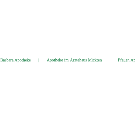
Bar­ba­ra Apotheke
Apo­the­ke im Ärz­te­haus Mickten
Pfau­en A