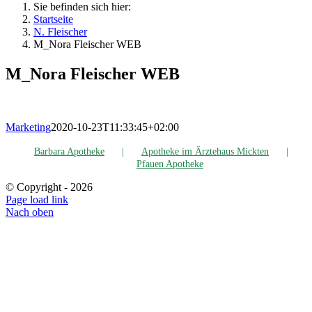
Sie befinden sich hier:
Startseite
N. Flei­scher
M_Nora Flei­scher WEB
M_Nora Flei­scher WEB
Marketing
2020-10-23T11:33:45+02:00
Bar­ba­ra Apotheke
Apo­the­ke im Ärz­te­haus Mickten
Pfau­en Apotheke
© Copyright -
2026
Page load link
Nach oben