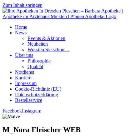
Zum Inhalt springen
Home
News
Events & Aktionen
Neu­hei­ten
Wuss­ten Sie schon…
Über uns
Phi­lo­so­phie
Qua­li­tät
Not­dienst
Kar­rie­re
Impres­sum
Coo­kie-Rich­t­­li­­nie (EU)
Datenschutz­erklärung
Bestell­ser­vice
Facebook
Instagram
M_Nora Flei­scher WEB